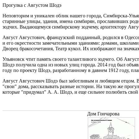
Перейти к основному содержанию
Прогулка с Августом Шодэ
Неповторим и уникален облик нашего города, Симбирска-Ульян
старинные улицы, здания, имена симбирян, прославивших родн
зодчих. Выдающемуся симбирскому зодчему, архитектору Авгус
Август Августович, французский подданный, родился в Одессе
и его окрестности замечательными зданиями: домами, школами
Дворец бракосочетания, Театр кукол. Их изображают на значка
Ульяновск чтит память своего талантливого зодчего. Об Авгу
Шодэ получила одна из новых улиц города. 2014 год был объя
году по проекту Шодэ, разработанному в давнем 1912 году, пл
Август Августович Шодэ был заботливым и любящим отцом. В е
"свои" дома, рассказывать разные истории. На такую же прогулк
которые "придумал" А. А. Шодэ, и еще сильнее полюбить свой 
Дом Гончарова