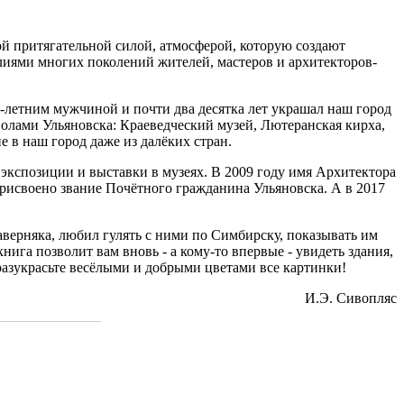
ой притягательной силой, атмосферой, которую создают
лиями многих поколений жителей, мастеров и архитекторов-
-летним мужчиной и почти два десятка лет украшал наш город
олами Ульяновска: Краеведческий музей, Лютеранская кирха,
 в наш город даже из далёких стран.
экспозиции и выставки в музеях. В 2009 году имя Архитектора
присвоено звание Почётного гражданина Ульяновска. А в 2017
аверняка, любил гулять с ними по Симбирску, показывать им
нига позволит вам вновь - а кому-то впервые - увидеть здания,
разукрасьте весёлыми и добрыми цветами все картинки!
И.Э. Сивопляс