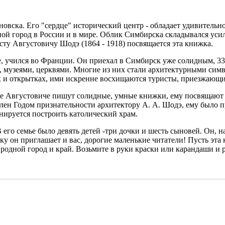
овска. Его "сердце" исторический центр - обладает удивительн
ой город в России и в мире. Облик Симбирска складывался уси
ту Августовичу Шодэ (1864 - 1918) посвящается эта книжка.
, учился во Франции. Он приехал в Симбирск уже солидным, 33
, музеями, церквями. Многие из них стали архитектурными симв
х и открытках, ими искренне восхищаются туристы, приезжающие
сте Августовиче пишут солидные, умные книжки, ему посвящают 
влен Годом признательности архитектору А. А. Шодэ, ему было 
анируется построить католический храм.
го семье было девять детей -три дочки и шесть сыновей. Он, н
у он приглашает и вас, дорогие маленькие читатели! Пусть эта к
родной город и край. Возьмите в руки краски или карандаши и 