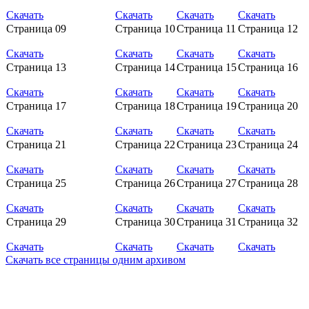
Скачать
Скачать
Скачать
Скачать
Страница 09
Страница 10
Страница 11
Страница 12
Скачать
Скачать
Скачать
Скачать
Страница 13
Страница 14
Страница 15
Страница 16
Скачать
Скачать
Скачать
Скачать
Страница 17
Страница 18
Страница 19
Страница 20
Скачать
Скачать
Скачать
Скачать
Страница 21
Страница 22
Страница 23
Страница 24
Скачать
Скачать
Скачать
Скачать
Страница 25
Страница 26
Страница 27
Страница 28
Скачать
Скачать
Скачать
Скачать
Страница 29
Страница 30
Страница 31
Страница 32
Скачать
Скачать
Скачать
Скачать
Скачать все страницы одним архивом