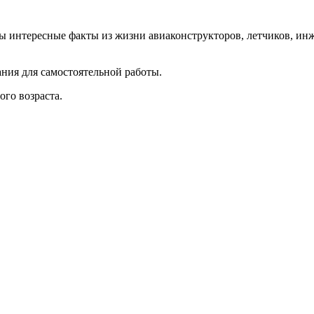
 интересные факты из жизни авиаконструкторов, летчиков, инже
ия для самостоятельной работы.
ого возраста.