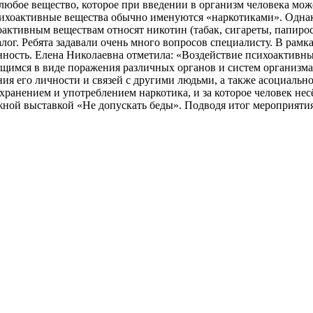
юбое вещество, которое при введении в организм человека може
ихоактивные вещества обычно именуются «наркотиками». Однако
хоактивным веществам относят никотин (табак, сигареты, папиро
алог. Ребята задавали очень много вопросов специалисту. В рам
венность. Елена Николаевна отметила: «Воздействие психоакти
ющимся в виде поражения различных органов и систем организм
я его личности и связей с другими людьми, а также асоциально
хранением и употреблением наркотика, и за которое человек не
ой выставкой «Не допускать беды». Подводя итог мероприятия,