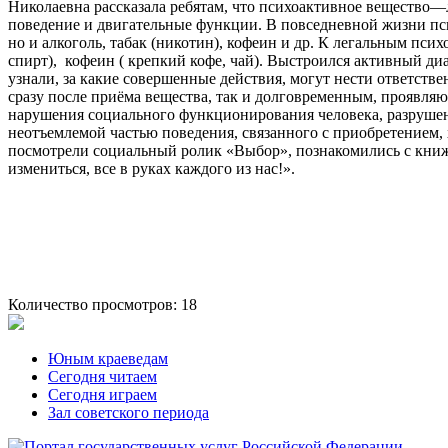
Николаевна рассказала ребятам, что психоактивное вещество—л
поведение и двигательные функции. В повседневной жизни пс
но и алкоголь, табак (никотин), кофеин и др. К легальным пси
спирт), кофеин ( крепкий кофе, чай). Выстроился активный ди
узнали, за какие совершенные действия, могут нести ответст
сразу после приёма вещества, так и долговременным, проявля
нарушения социального функционирования человека, разрушени
неотъемлемой частью поведения, связанного с приобретением, 
посмотрели социальный ролик «Выбор», познакомились с книжн
измениться, все в руках каждого из нас!».
Количество просмотров: 18
Юным краеведам
Сегодня читаем
Сегодня играем
Зал советского периода