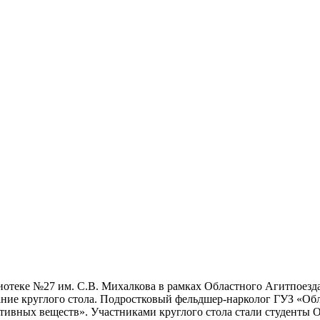
блиотеке №27 им. С.В. Михалкова в рамках Областного Агитпоезд
дание круглого стола. Подростковый фельдшер-нарколог ГУЗ «О
активных веществ». Участниками круглого стола стали студент