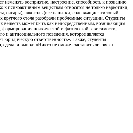
т изменять восприятие, настроение, способность к познанию,
 к психоактивным веществам относятся не только наркотики,
сы, сигары), алкоголь (все напитки, содержащие этиловый
ках круглого стола разобрали проблемные ситуации. Студенты
вных веществ может быть как непосредственным, возникающим
а, формирования психической и физической зависимости,
го и антисоциального поведения, которое является
сёт юридическую ответственность». Также, студенты
 сделали вывод: «Никто не сможет заставить человека