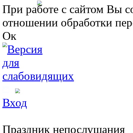
Перейти к основному содержанию
При работе с сайтом Вы с
отношении обработки пер
Ок
Вход
Праздник непослушания
Вы здесь