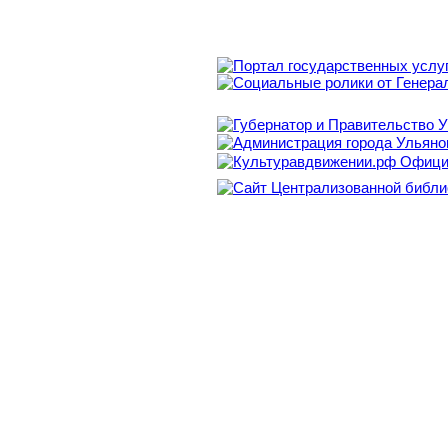
шоколадку
машинку
Вопрос:
Вопрос с множественным
Что увидел мальчик в ок
голубя
воздушный шар
Воздушного Змея