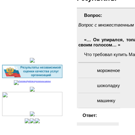
Полезные ресурсы
Электронный каталог
Вопрос:
Виртуальный
Вопрос с множественным
библиограф
Продление книг
«… Он упирался, топ
онлайн
своим голосом… »
Что требовал купить М
мороженое
шоколадку
машинку
Ответ:
мороженое