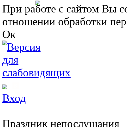
Перейти к основному содержанию
При работе с сайтом Вы с
отношении обработки пер
Ок
Вход
Праздник непослушания
Вы здесь