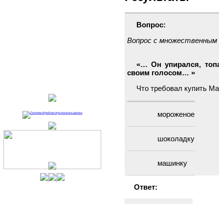
Полезные ресурсы
Электронный каталог
Вопрос:
Виртуальный
Вопрос с множественным
библиограф
Продление книг
«… Он упирался, топ
онлайн
своим голосом… »
Что требовал купить М
мороженое
шоколадку
машинку
Ответ:
мороженое