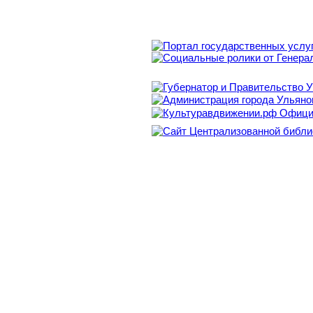
шоколадку
машинку
Вопрос:
Вопрос с множественным
Что увидел мальчик в ок
воздушный шар
Воздушного Змея
голубя