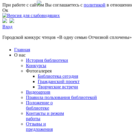
Перейти к основному содержанию
При работе с сайтом Вы соглашаетесь с
политикой
в отношении
Ок
Вход
Городской конкурс чтецов «В одну семью Отчизной сплочены»
Вы здесь
Главная
О нас
История библиотеки
Конкурсы
Фотогалерея
Библиотека сегодня
Гражданский проект
Творческие встречи
Видеоархив
Правила пользования библиотекой
Положение о
библиотеке
Контакты и режим
работы
Отзывы и
предложения