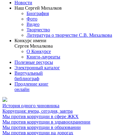
Новости
Наш Сергей Михалков
Биография
Фото
Видео
Творчество
Литература о творчестве С.В. Михалкова
Конкурс имени
Сергея Михалкова
О Конкурсе
Книги-лауреаты
Полезные ресурсы
Электронный каталог
Виртуальный
библиограф
Продление книг
онлайн
История одного чиновника
Коррупция: вчера, сегодня, завтра
Мы против коррупции в сфере ЖКХ
Мы против коррупции в здравоохранении
Мы против коррупции в образовании
Мы против коррупции на дорогах